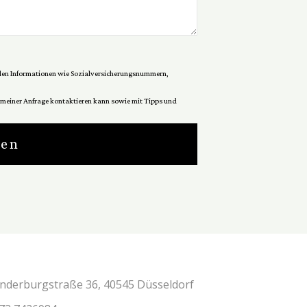
siblen Informationen wie Sozialversicherungsnummern,
u meiner Anfrage kontaktieren kann sowie mit Tipps und
den
nderburgstraße 36, 40545 Düsseldorf