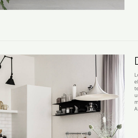
L
e
t
u
m
A