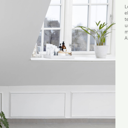
L
e
t
u
m
A