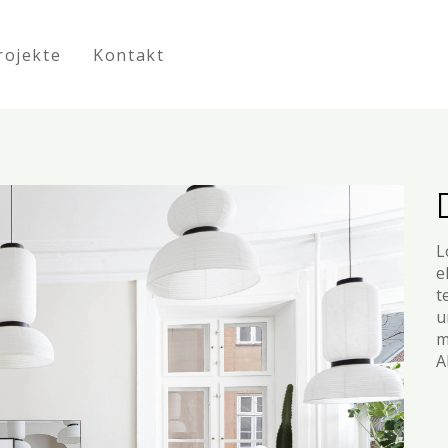
rojekte
Kontakt
L
e
t
u
m
A