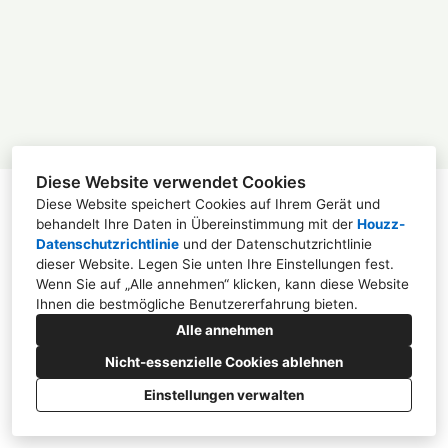
Projekte
Kontakt
Diese Website verwendet Cookies
Diese Website speichert Cookies auf Ihrem Gerät und
behandelt Ihre Daten in Übereinstimmung mit der
Houzz-
Sonderburgstraße 36, 40545 Düsseldorf
Datenschutzrichtlinie
und der
Datenschutzrichtlinie
dieser Website
. Legen Sie unten Ihre Einstellungen fest.
0173 7426984
Wenn Sie auf „Alle annehmen“ klicken, kann diese Website
Ihnen die bestmögliche Benutzererfahrung bieten.
simone@chrystall.com
Alle annehmen
Nicht-essenzielle Cookies ablehnen
Einstellungen verwalten
ERSTELLT MIT
Datenschutzrichtlinie
Impressum
Cookie-Einstellungen