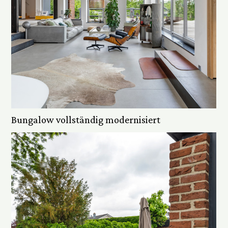
Startseite
Über mich
Projekte
Kontakt
Bungalow vollständig modernisiert